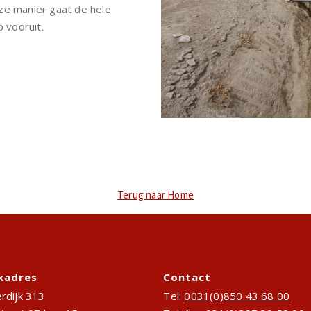
ze manier gaat de hele
 vooruit.
Terug naar Home
kadres
Contact
rdijk 313
Tel:
0031(0)850 43 68 00