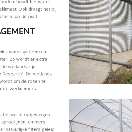
e bodem houdt het water
klimaat. Ook draagt het bij
ctief in op dit punt.
AGEMENT
 uniek watersysteem dat
ater. Zo wordt er extra
de wetlands zijn
 Research). De wetlands
 wordt om de rozen te
or de werknemers.
e water wordt opgevangen
 sproeilijnen, emmers,
r natuurlijke filters geleid