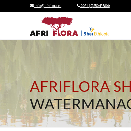
info@afriflora.nl
0031 (0)850436800
AFRIFLORA S
WATERMANAG