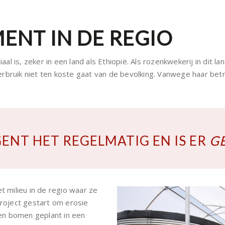
NT IN DE REGIO
aal is, zeker in een land als Ethiopië.
Als rozenkwekerij in dit l
rbruik niet ten koste gaat van de bevolking. Vanwege haar betre
GENT HET REGELMATIG EN IS ER
G
t milieu in de regio waar ze
project gestart om erosie
en bomen geplant in een