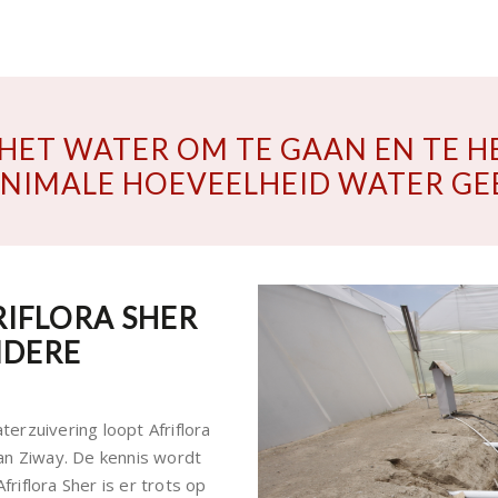
 HET WATER OM TE GAAN EN TE 
INIMALE HOEVEELHEID WATER GE
IFLORA SHER
NDERE
rzuivering loopt Afriflora
an Ziway. De kennis wordt
iflora Sher is er trots op