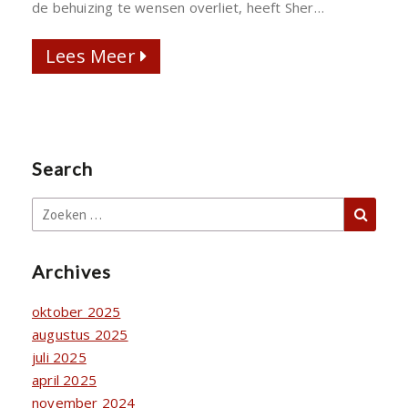
de behuizing te wensen overliet, heeft Sher…
IN
KOKA
Lees Meer
Lees Meer
Search
Zoek
Zoeken
naar:
Archives
oktober 2025
augustus 2025
juli 2025
april 2025
november 2024