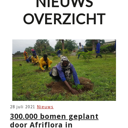
NIEUWS
OVERZICHT
300.000
28 juli 2021
Nieuws
BOMEN
300.000 bomen geplant
GEPLANT
door Afriflora in
DOOR