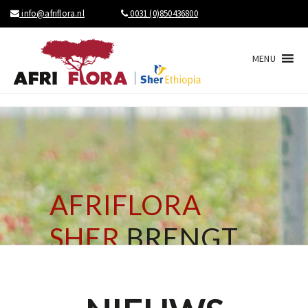
info@afriflora.nl
0031 (0)850436800
MENU
AFRIFLORA
SHER
BRENGT
NIEUWS