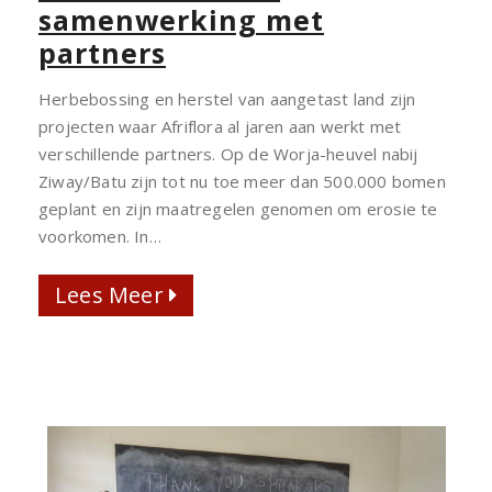
samenwerking met
AFRIFLORA
partners
IN
SAMENWERKING
Herbebossing en herstel van aangetast land zijn
MET
projecten waar Afriflora al jaren aan werkt met
PARTNERS
verschillende partners. Op de Worja-heuvel nabij
Ziway/Batu zijn tot nu toe meer dan 500.000 bomen
geplant en zijn maatregelen genomen om erosie te
voorkomen. In…
Lees Meer
Lees Meer