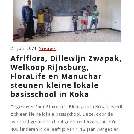
AFRIFLORA,
21 juli 2021
Nieuws
DILLEWIJN
Afriflora, Dillewijn Zwapak,
ZWAPAK,
Welkoop Rijnsburg,
WELKOOP
FloraLife en Manuchar
RIJNSBURG,
steunen kleine lokale
FLORALIFE
basisschool in Koka
EN
MANUCHAR
Tegenover Sher Ethiopia ’s Blen farm in Koka bevindt
STEUNEN
zich een kleine lokale basisschool. Deze, door de
KLEINE
overheid gerunde school geeft onderwijs aan zo’n
LOKALE
400 kinderen in de leeftijd van 4-12 jaar. Aangezien
BASISSCHOOL